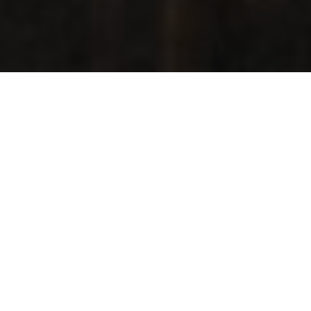
WARUM UNEARTH?
„unearth“ ist der
englische Ausdruck für
„ausgraben“ im
übertragenen Sinne
Hier ist damit das Ausgraben von Potenzialen gemeint,
welche mit Webseiten oder Druckerzeugnissen