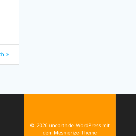
ch
© 2026 unearth.de. WordPress mit
dem
Mesmerize-Theme