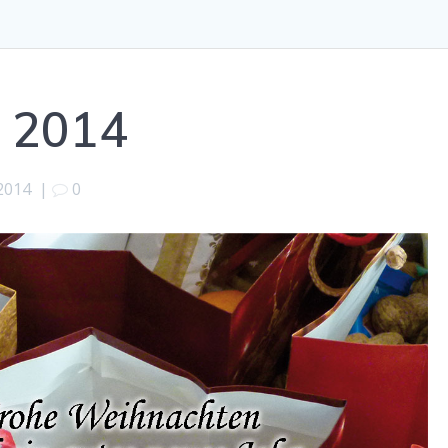
ß 2014
2014
|
0