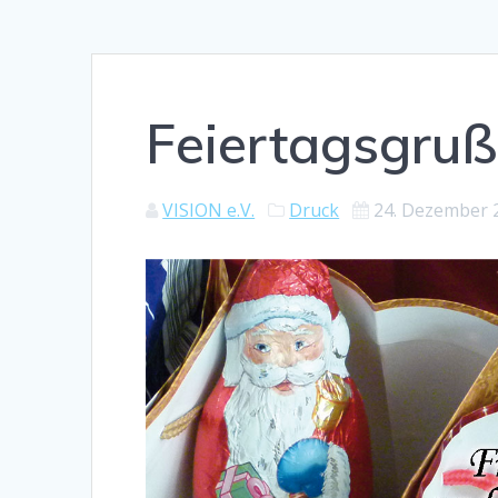
Feiertagsgru
VISION e.V.
Druck
24. Dezember 