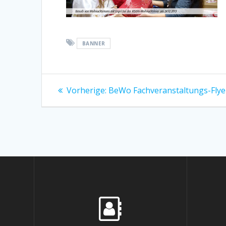
BANNER
Beitragsnavigation
Vorheriger
Vorherige:
BeWo Fachveranstaltungs-Flye
Beitrag: