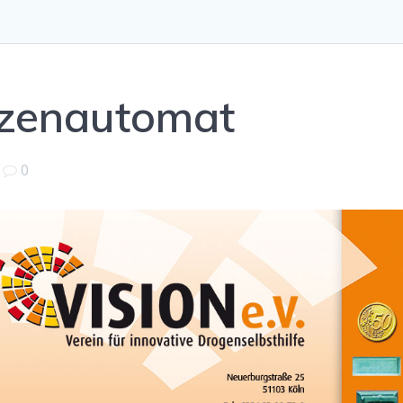
itzenautomat
|
0