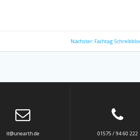
Nächster
Nächster:
Fachtag Schreibblo
Beitrag:
it@unearth.de
01575 / 94 60 222