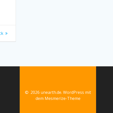
ck
© 2026 unearth.de. WordPress mit
dem
Mesmerize-Theme