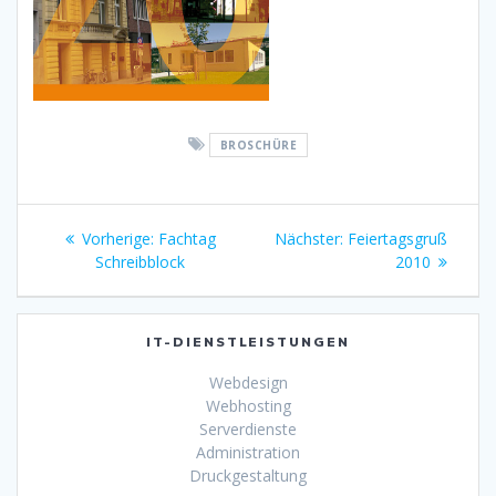
BROSCHÜRE
Beitragsnavigation
Vorheriger
Nächster
Vorherige:
Fachtag
Nächster:
Feiertagsgruß
Beitrag:
Beitrag:
Schreibblock
2010
IT-DIENSTLEISTUNGEN
Webdesign
Webhosting
Serverdienste
Administration
Druckgestaltung