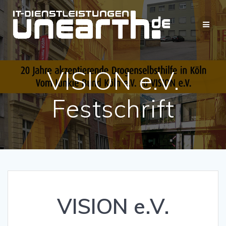
Zum
Inhalt
springen
VISION e.V.
Festschrift
VISION e.V.