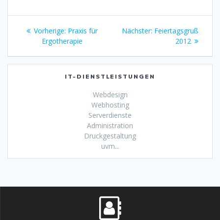
Beitragsnavigation
Vorheriger
Nächster
Vorherige:
Praxis für
Nächster:
Feiertagsgruß
Beitrag:
Beitrag:
Ergotherapie
2012
IT-DIENSTLEISTUNGEN
Webdesign
Webhosting
Serverdienste
Administration
Druckgestaltung
uvm...